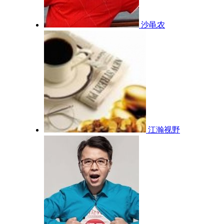
沙黾农
江瀚视野