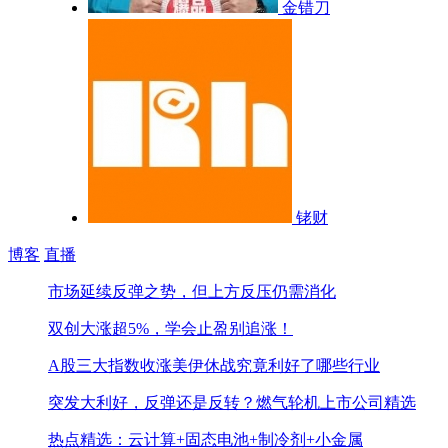
金错刀
铑财
博客
直播
市场延续反弹之势，但上方反压仍需消化
双创大涨超5%，学会止盈别追涨！
A股三大指数收涨
美伊休战究竟利好了哪些行业
突发大利好，反弹还是反转？
燃气轮机上市公司精选
热点精选：云计算+固态电池+制冷剂+小金属