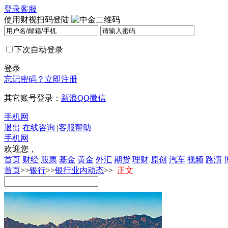
登录
客服
使用财视扫码登陆
下次自动登录
登录
忘记密码？
立即注册
其它账号登录：
新浪
QQ
微信
手机网
退出
在线咨询
|
客服帮助
手机网
欢迎您，
首页
财经
股票
基金
黄金
外汇
期货
理财
原创
汽车
视频
路演
首页
>>
银行
>>
银行业内动态
>>
正文