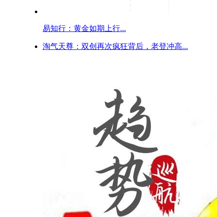
易知行：黄金如期上行...
淘气天尊：双创再次疯狂背后，老登冲高...