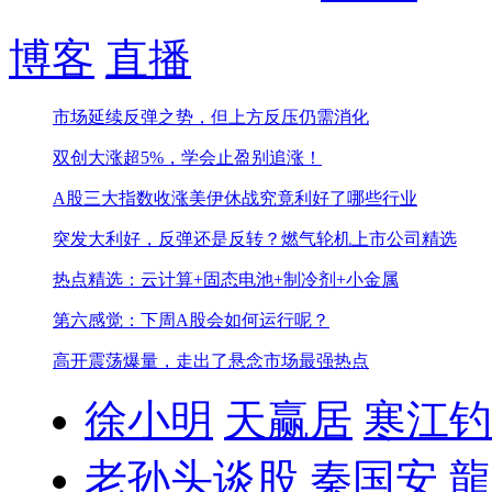
博客
直播
市场延续反弹之势，但上方反压仍需消化
双创大涨超5%，学会止盈别追涨！
A股三大指数收涨
美伊休战究竟利好了哪些行业
突发大利好，反弹还是反转？
燃气轮机上市公司精选
热点精选：云计算+固态电池+制冷剂+小金属
第六感觉：下周A股会如何运行呢？
高开震荡爆量，走出了悬念
市场最强热点
徐小明
天赢居
寒江钓
老孙头谈股
秦国安
龍