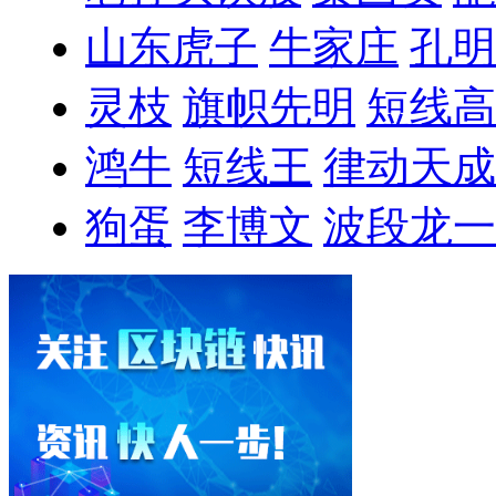
山东虎子
牛家庄
孔明
灵枝
旗帜先明
短线高
鸿牛
短线王
律动天成
狗蛋
李博文
波段龙一