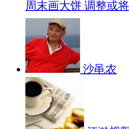
周末画大饼 调整或将.
沙黾农