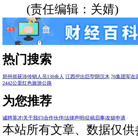
(责任编辑：关婧)
热门搜索
郑州抓获涉传销人员130余人
江西挖出巨型阴沉木
76集团军在
2442公里红色旅游公路
为您推荐
诚聘英才
|
关于我们
|
合作伙伴
|
法律声明
|
征稿启事
|
友链申请
本站所有文章、数据仅供