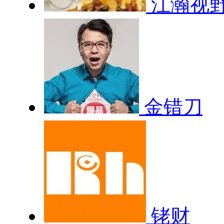
江瀚视
金错刀
铑财