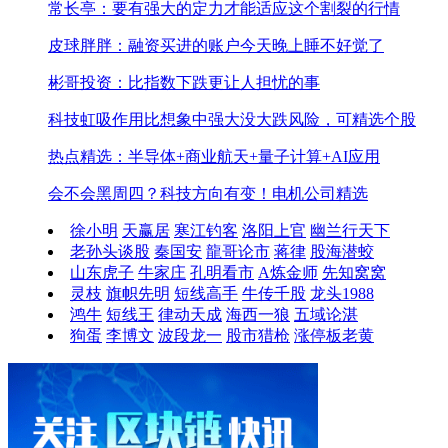
常长亭：要有强大的定力才能适应这个割裂的行情
皮球胖胖：融资买进的账户今天晚上睡不好觉了
彬哥投资：比指数下跌更让人担忧的事
科技虹吸作用比想象中强大
没大跌风险，可精选个股
热点精选：半导体+商业航天+量子计算+AI应用
会不会黑周四？科技方向有变！
电机公司精选
徐小明
天赢居
寒江钓客
洛阳上官
幽兰行天下
老孙头谈股
秦国安
龍哥论市
蒋律
股海潜蛟
山东虎子
牛家庄
孔明看市
A炼金师
先知窝窝
灵枝
旗帜先明
短线高手
牛传千股
龙头1988
鸿牛
短线王
律动天成
海西一狼
五域论湛
狗蛋
李博文
波段龙一
股市猎枪
涨停板老黄