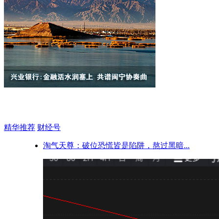
精华推荐
财经号
淘气天尊：破位恐慌皆是陷阱，熬过黑暗...