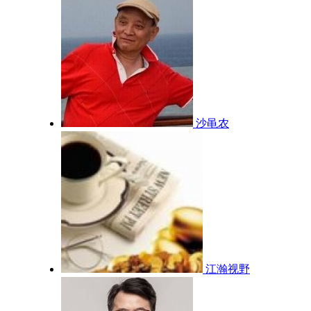
沙黾农
江瀚视野