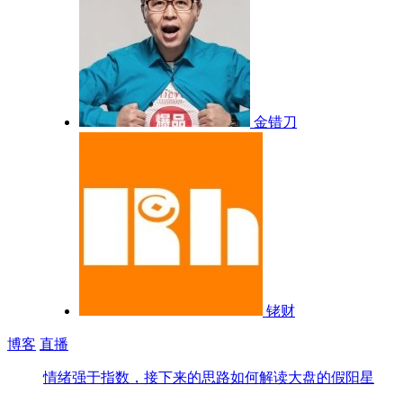
金错刀
铑财
博客
直播
情绪强于指数，接下来的思路
如何解读大盘的假阳星