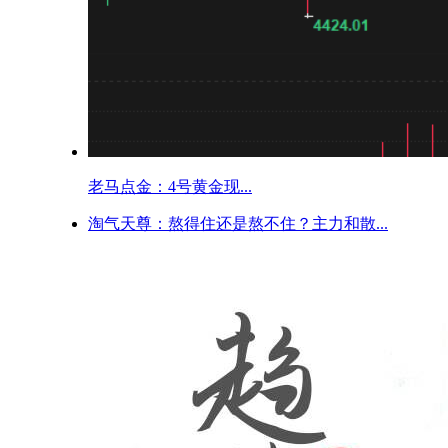
老马点金：4号黄金现...
淘气天尊：熬得住还是熬不住？主力和散...