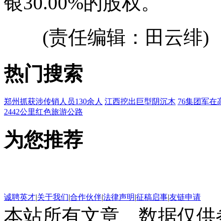
银30.00%的股权。
(责任编辑：田云绯)
热门搜索
郑州抓获涉传销人员130余人
江西挖出巨型阴沉木
76集团军在
2442公里红色旅游公路
为您推荐
诚聘英才
|
关于我们
|
合作伙伴
|
法律声明
|
征稿启事
|
友链申请
本站所有文章、数据仅供