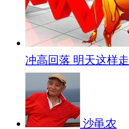
冲高回落 明天这样
沙黾农