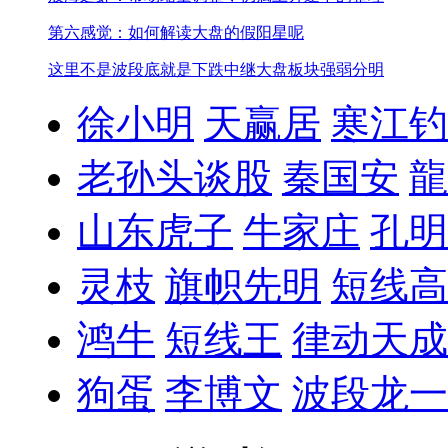
第六感觉：如何解读大盘的假阳星呢
这里不是波段底就是下跌中继
大盘板块强弱分明
徐小明
天赢居
寒江钓
老孙头谈股
秦国安
龍
山东虎子
牛家庄
孔明
灵枝
旗帜先明
短线高
鸿牛
短线王
律动天成
狗蛋
李博文
波段龙一