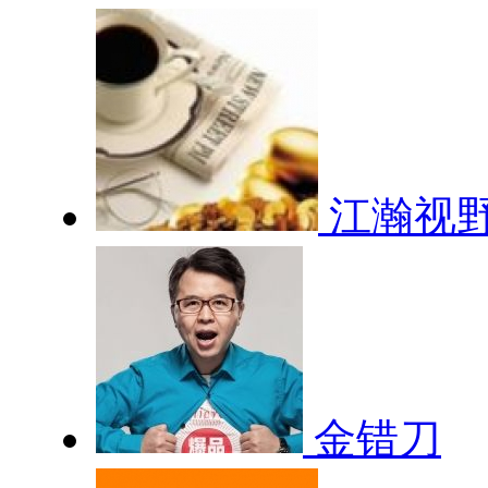
江瀚视
金错刀