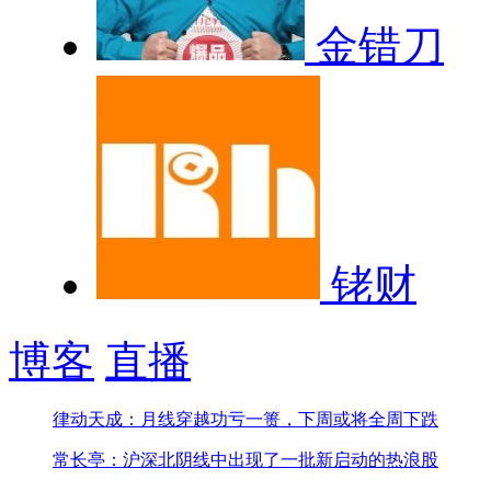
金错刀
铑财
博客
直播
律动天成：月线穿越功亏一篑，下周或将全周下跌
常长亭：沪深北阴线中出现了一批新启动的热浪股