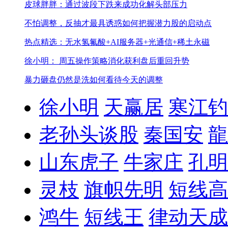
皮球胖胖：通过波段下跌来成功化解头部压力
不怕调整，反抽才最具诱惑
如何把握潜力股的启动点
热点精选：无水氢氟酸+AI服务器+光通信+稀土永磁
徐小明： 周五操作策略
消化获利盘后重回升势
暴力砸盘仍然是洗
如何看待今天的调整
徐小明
天赢居
寒江钓
老孙头谈股
秦国安
龍
山东虎子
牛家庄
孔明
灵枝
旗帜先明
短线高
鸿牛
短线王
律动天成