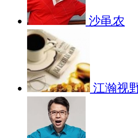
沙黾农
江瀚视