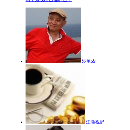
沙黾农
江瀚视野