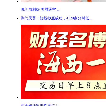
晚间放利好 美股逼空 ...
淘气天尊：短线抄底成功，4129点分时低...
两个短线出击临界点！