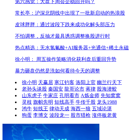
第六感觉：大盘下周会企稳回升吗？
常长亭：沪深北阴线中出现了一批新启动的热浪股
皮球胖胖：通过波段下跌来成功化解头部压力
不怕调整，反抽才最具诱惑
调整换股进行时
热点精选：无水氢氟酸+AI服务器+光通信+稀土永磁
徐小明： 周五操作策略
消化获利盘后重回升势
暴力砸盘仍然是洗
如何看待今天的调整
徐小明
天赢居
寒江钓客
洛阳上官
幽兰行天下
老孙头谈股
秦国安
龍哥论市
蒋律
股海潜蛟
山东虎子
牛家庄
孔明看市
A炼金师
先知窝窝
灵枝
旗帜先明
短线高手
牛传千股
龙头1988
鸿牛
短线王
律动天成
海西一狼
五域论湛
狗蛋
李博文
波段龙一
股市猎枪
涨停板老黄