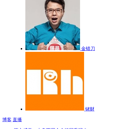
金错刀
铑财
博客
直播