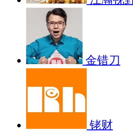
金错刀
铑财