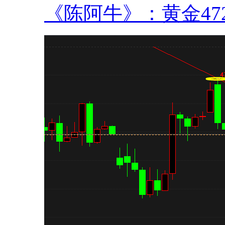
《陈阿牛》：黄金4720