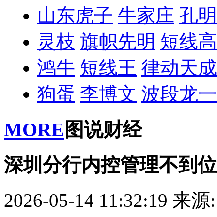
山东虎子
牛家庄
孔明
灵枝
旗帜先明
短线高
鸿牛
短线王
律动天成
狗蛋
李博文
波段龙一
MORE
图说财经
深圳分行内控管理不到位
2026-05-14 11:32:19
来源