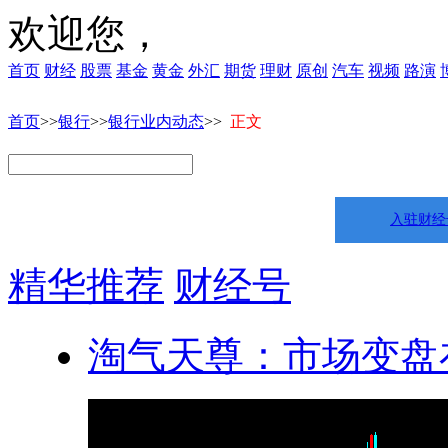
欢迎您，
首页
财经
股票
基金
黄金
外汇
期货
理财
原创
汽车
视频
路演
首页
>>
银行
>>
银行业内动态
>>
正文
入驻财经
精华推荐
财经号
淘气天尊：市场变盘在