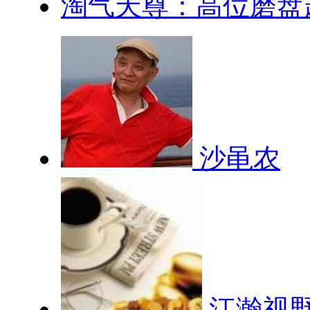
淘气天尊：高位磨盘越
沙黾农
江瀚视