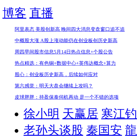
博客
直播
阿里表态 美股创新高 晚间四大消息
变盘窗口追不追
中概股大涨 A股上涨动能仍在
创业板创历史新高
周四早间股市信息
5月14日热点信息+个股公告
热点精选：有色铜+数据中心+英伟达概念+算力
股心：创业板历史新高，后续如何应对
第六感觉：明天大盘会继续上攻吗？
皮球胖胖：持盈保泰伺机再动 是一个不错的选项
徐小明
天赢居
寒江钓
老孙头谈股
秦国安
龍