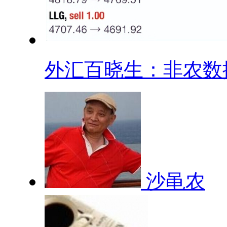
外汇百晓生：非农数据.
沙黾农