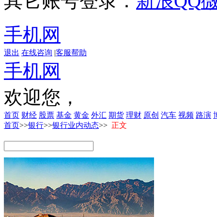
其它账号登录：
新浪
QQ
手机网
退出
在线咨询
|
客服帮助
手机网
欢迎您，
首页
财经
股票
基金
黄金
外汇
期货
理财
原创
汽车
视频
路演
首页
>>
银行
>>
银行业内动态
>>
正文