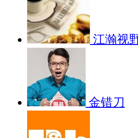
江瀚视
金错刀