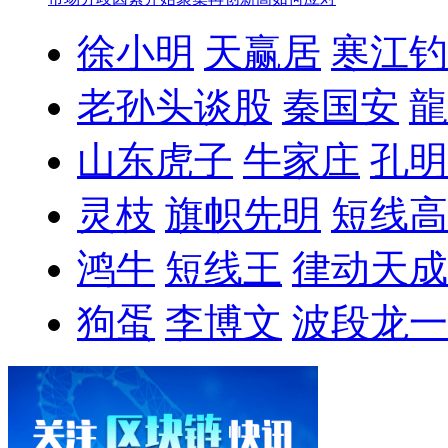
徐小明
天赢居
寒江钓
老孙头谈股
秦国安
龍
山东虎子
牛家庄
孔明
灵枝
旗帜先明
短线高
鸿牛
短线王
律动天成
狗蛋
李博文
波段龙一