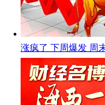
涨疯了 下周爆发 周末.