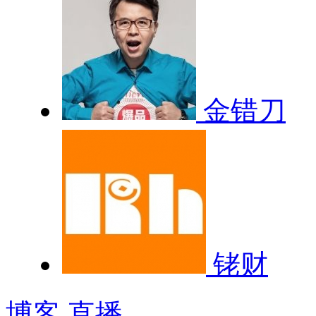
金错刀
铑财
博客
直播