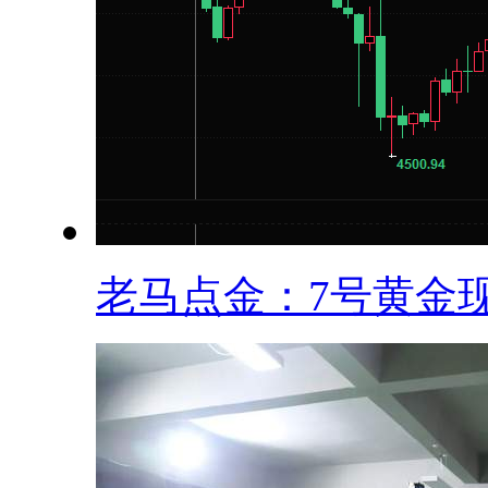
老马点金：7号黄金现.