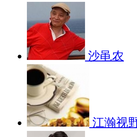
沙黾农
江瀚视