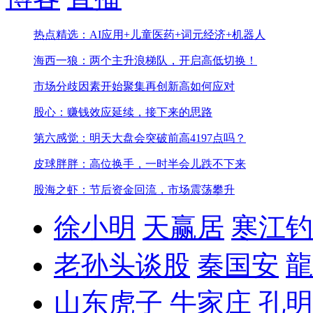
热点精选：AI应用+儿童医药+词元经济+机器人
海西一狼：两个主升浪梯队，开启高低切换！
市场分歧因素开始聚集
再创新高如何应对
股心：赚钱效应延续，接下来的思路
第六感觉：明天大盘会突破前高4197点吗？
皮球胖胖：高位换手，一时半会儿跌不下来
股海之虾：节后资金回流，市场震荡攀升
徐小明
天赢居
寒江钓
老孙头谈股
秦国安
龍
山东虎子
牛家庄
孔明