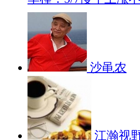
沙黾农
江瀚视