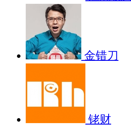
金错刀
铑财