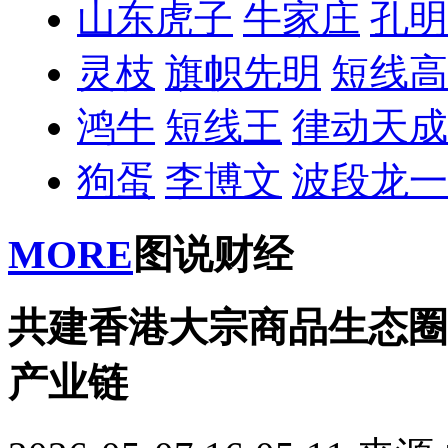
山东虎子
牛家庄
孔明
灵枝
旗帜先明
短线高
鸿牛
短线王
律动天成
狗蛋
李博文
波段龙一
MORE
图说财经
共建香港大宗商品生态圈
产业链