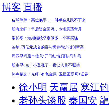
博客
直播
皮球胖胖：高位换手，一时半会儿跌不下来
股海之虾：节后资金回流，市场震荡攀升
常长亭：短期继续坚定做多一个字买强
连续3万亿元成交的喜与忧
静待沪指创新高
周四早间股市信息
“开门红”能否快马加鞭
股市早8点丨小登涨了一夜让人目不暇接
热点精选：光纤+有色金属+卫星互联网+证券
徐小明
天赢居
寒江钓
老孙头谈股
秦国安
龍