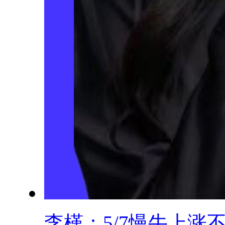
李槿：5/7慢牛上涨不.