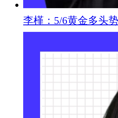
李槿：5/6黄金多头势.