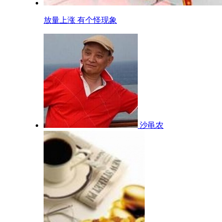
放量上涨 有个怪现象
沙黾农