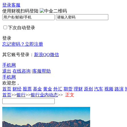
登录
客服
使用财视扫码登陆
下次自动登录
登录
忘记密码？
立即注册
其它账号登录：
新浪
QQ
微信
手机网
退出
在线咨询
|
客服帮助
手机网
欢迎您，
首页
财经
股票
基金
黄金
外汇
期货
理财
原创
汽车
视频
路演
首页
>>
银行
>>
银行业内动态
>>
正文