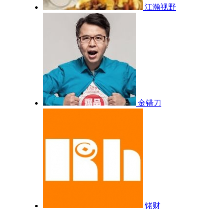
江瀚视野
金错刀
铑财