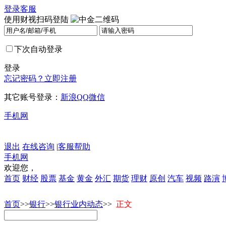
登录
客服
使用财视扫码登陆
下次自动登录
登录
忘记密码？
立即注册
其它账号登录：
新浪
QQ
微信
手机网
退出
在线咨询
|
客服帮助
手机网
欢迎您，
首页
财经
股票
基金
黄金
外汇
期货
理财
原创
汽车
视频
路演
首页
>>
银行
>>
银行业内动态
>>
正文