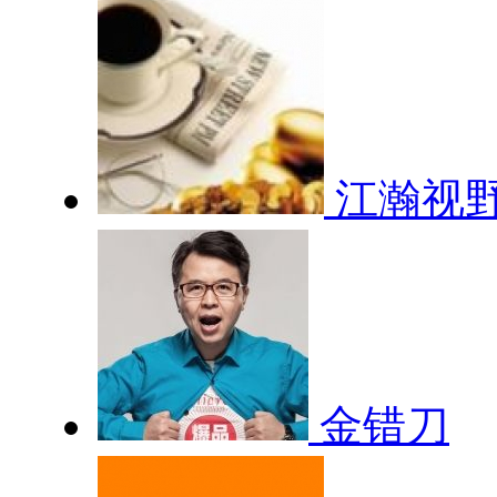
江瀚视
金错刀