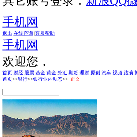
其它账号登录：
新浪
QQ
手机网
退出
在线咨询
|
客服帮助
手机网
欢迎您，
首页
财经
股票
基金
黄金
外汇
期货
理财
原创
汽车
视频
路演
首页
>>
银行
>>
银行业内动态
>>
正文