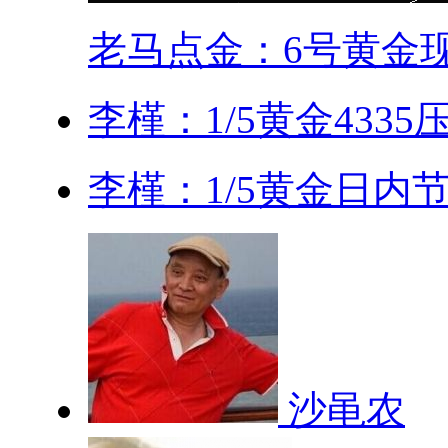
老马点金：6号黄金现.
李槿：1/5黄金4335
李槿：1/5黄金日内节
沙黾农