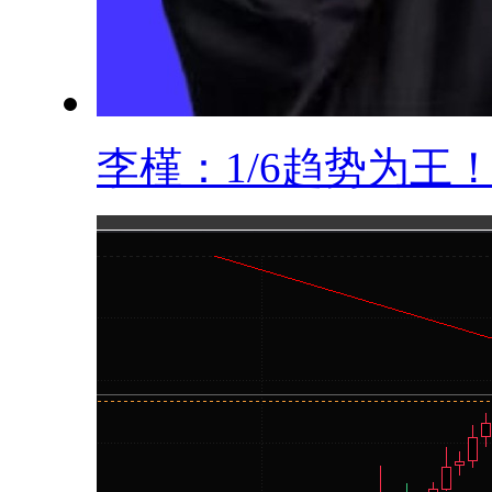
李槿：1/6趋势为王！.