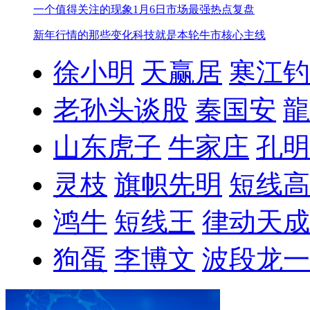
一个值得关注的现象
1月6日市场最强热点复盘
新年行情的那些变化
科技就是本轮牛市核心主线
徐小明
天赢居
寒江钓
老孙头谈股
秦国安
龍
山东虎子
牛家庄
孔明
灵枝
旗帜先明
短线高
鸿牛
短线王
律动天成
狗蛋
李博文
波段龙一