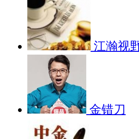
江瀚视
金错刀