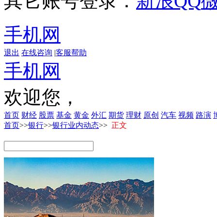
其它账号登录：
新浪
QQ
手机网
退出
在线咨询
|
客服帮助
手机网
欢迎您，
首页
财经
股票
基金
黄金
外汇
期货
理财
原创
汽车
视频
路演
首页
>>
银行
>>
银行业内动态
>>
正文