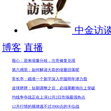
中金访
博客
直播
股心：迎来缩量分歧，注意修复兑现
第六感觉：如何解读大盘的缩量回落呢
常长亭：瞄准一个新字深入挖掘明年潜力股
皮球胖胖：短期调整之后，必须果断地往上突破
均线争夺战正在上演
12月2日市场最强热点
12月行情的规律逃不过
3900点的卡位战