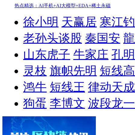
热点精选：AI手机+AI大模型+EDA+稀土永磁
徐小明
天赢居
寒江钓
老孙头谈股
秦国安
龍
山东虎子
牛家庄
孔明
灵枝
旗帜先明
短线高
鸿牛
短线王
律动天成
狗蛋
李博文
波段龙一