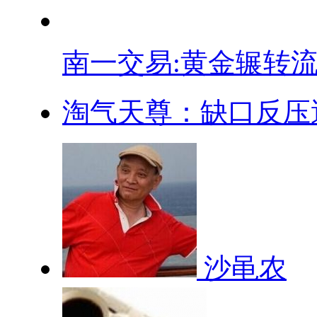
南一交易:黄金辗转流.
淘气天尊：缺口反压遇
沙黾农