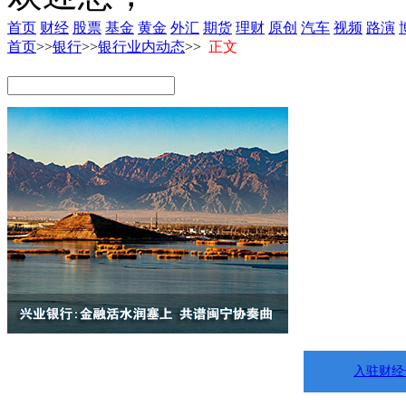
首页
财经
股票
基金
黄金
外汇
期货
理财
原创
汽车
视频
路演
首页
>>
银行
>>
银行业内动态
>>
正文
入驻财经