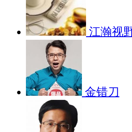
江瀚视
金错刀