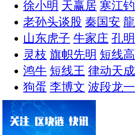
徐小明
天赢居
寒江钓
老孙头谈股
秦国安
龍
山东虎子
牛家庄
孔明
灵枝
旗帜先明
短线高
鸿牛
短线王
律动天成
狗蛋
李博文
波段龙一