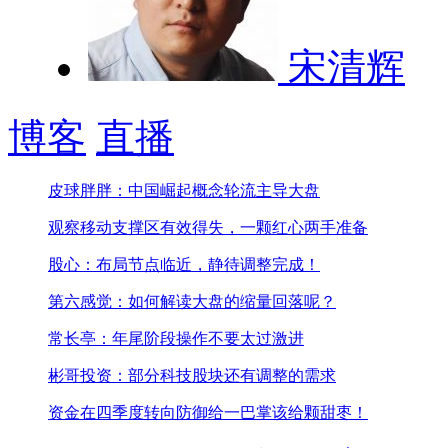
宋清辉
博客
直播
皮球胖胖：中国崛起概念轮流主导大盘
观察移动支撑区有效得失，一颗红心两手准备
股心：布局节点临近，静待调整完成！
第六感觉：如何解读大盘的缩量回落呢？
常长亭：年尾阶段操作不要太过激进
彬哥投资：部分科技股块还有调整的需求
资金在四季度转向防御
给一巴掌该给颗甜枣！