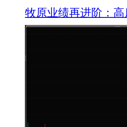
牧原业绩再进阶：高质.