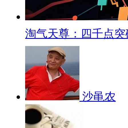
淘气天尊：四千点突破.
沙黾农