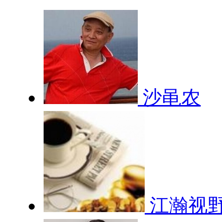
沙黾农
江瀚视