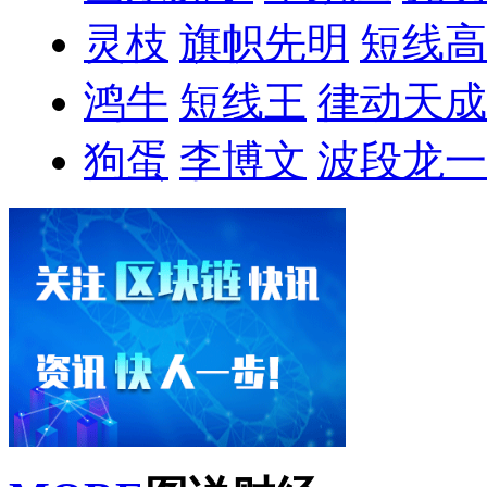
灵枝
旗帜先明
短线高
鸿牛
短线王
律动天成
狗蛋
李博文
波段龙一