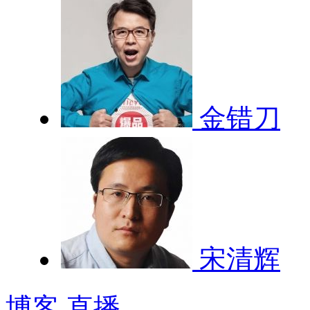
金错刀
宋清辉
博客
直播