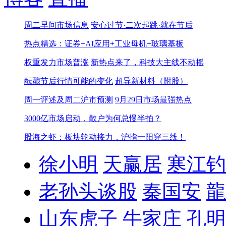
周二早间市场信息
安心过节·二次起跳·就在节后
热点精选：证券+AI应用+工业母机+玻璃基板
权重发力市场普涨
新热点来了，科技大主线不动摇
酝酿节后行情可能的变化
超导新材料（附股）
周一评述及周二沪市预测
9月29日市场最强热点
3000亿市场启动，散户为何总慢半拍？
股海之虾：板块轮动接力，沪指一阳穿三线！
徐小明
天赢居
寒江钓
老孙头谈股
秦国安
龍
山东虎子
牛家庄
孔明