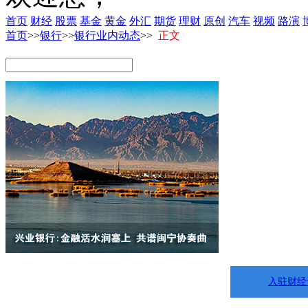
首页
财经
股票
基金
黄金
外汇
期货
理财
原创
汽车
视频
路演
首页
>>
银行
>>
银行业内动态
>>
正文
入驻财经