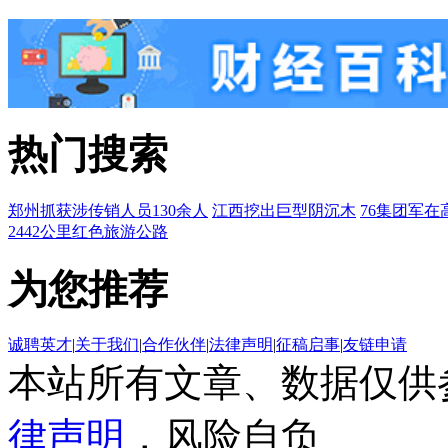
热门搜索
郑州抓获涉传销人员130余人
江西挖出巨型阴沉木
76集团军在
2442公里红色旅游公路
为您推荐
诚聘英才
|
关于我们
|
合作伙伴
|
法律声明
|
征稿启事
|
友链申请
本站所有文章、数据仅供
律声明
，风险自负