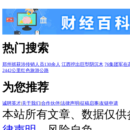
热门搜索
郑州抓获涉传销人员130余人
江西挖出巨型阴沉木
76集团军在
2442公里红色旅游公路
为您推荐
诚聘英才
|
关于我们
|
合作伙伴
|
法律声明
|
征稿启事
|
友链申请
本站所有文章、数据仅供
律声明
，风险自负