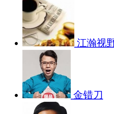
江瀚视
金错刀