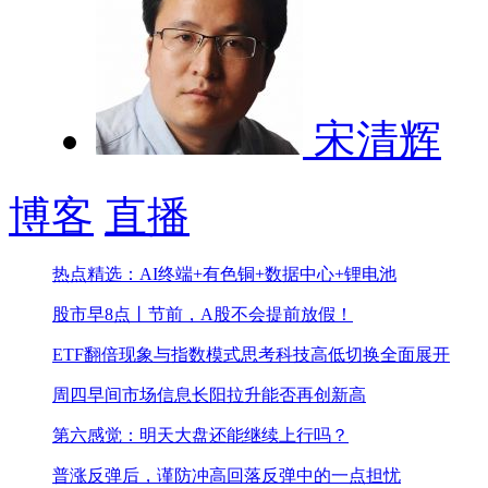
宋清辉
博客
直播
热点精选：AI终端+有色铜+数据中心+锂电池
股市早8点丨节前，A股不会提前放假！
ETF翻倍现象与指数模式思考
科技高低切换全面展开
周四早间市场信息
长阳拉升能否再创新高
第六感觉：明天大盘还能继续上行吗？
普涨反弹后，谨防冲高回落
反弹中的一点担忧