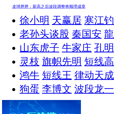
皮球胖胖：新高之后波段调整将顺理成章
徐小明
天赢居
寒江钓
老孙头谈股
秦国安
龍
山东虎子
牛家庄
孔明
灵枝
旗帜先明
短线高
鸿牛
短线王
律动天成
狗蛋
李博文
波段龙一