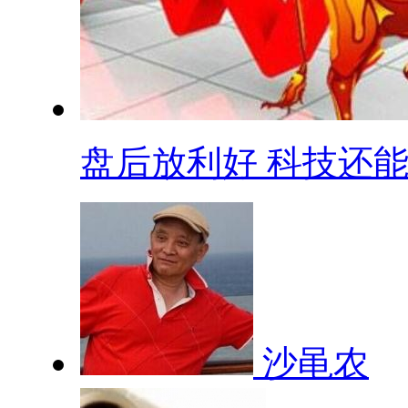
盘后放利好 科技还能.
沙黾农