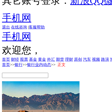
其它账号登录：
新浪
QQ
手机网
退出
在线咨询
|
客服帮助
手机网
欢迎您，
首页
财经
股票
基金
黄金
外汇
期货
理财
原创
汽车
视频
路演
首页
>>
银行
>>
银行业内动态
>>
正文