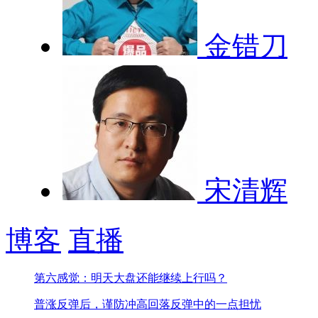
金错刀
宋清辉
博客
直播
第六感觉：明天大盘还能继续上行吗？
普涨反弹后，谨防冲高回落
反弹中的一点担忧