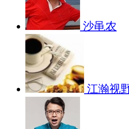
沙黾农
江瀚视