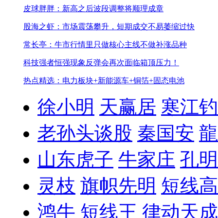
皮球胖胖：新高之后波段调整将顺理成章
股海之虾：市场震荡攀升，短期成交不易萎缩过快
常长亭：牛市行情里只做核心主线不做补涨品种
科技强者恒强现象
反弹会再次面临箱顶压力！
热点精选：电力板块+新能源车+铜箔+固态电池
徐小明
天赢居
寒江钓
老孙头谈股
秦国安
龍
山东虎子
牛家庄
孔明
灵枝
旗帜先明
短线高
鸿牛
短线王
律动天成