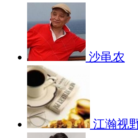
沙黾农
江瀚视