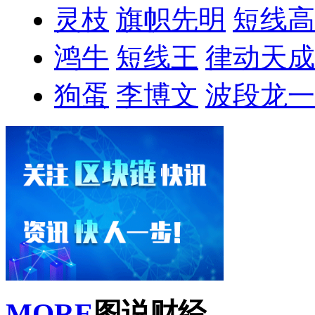
灵枝
旗帜先明
短线高
鸿牛
短线王
律动天成
狗蛋
李博文
波段龙一
MORE
图说财经