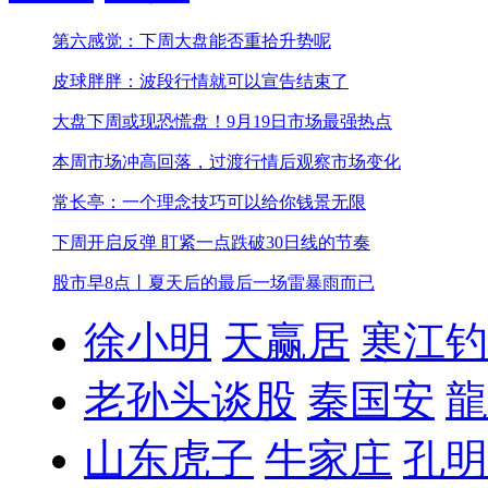
第六感觉：下周大盘能否重拾升势呢
皮球胖胖：波段行情就可以宣告结束了
大盘下周或现恐慌盘！
9月19日市场最强热点
本周市场冲高回落，过渡行情后观察市场变化
常长亭：一个理念技巧可以给你钱景无限
下周开启反弹 盯紧一点
跌破30日线的节奏
股市早8点丨夏天后的最后一场雷暴雨而已
徐小明
天赢居
寒江钓
老孙头谈股
秦国安
龍
山东虎子
牛家庄
孔明