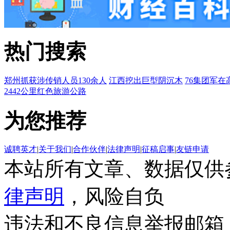
热门搜索
郑州抓获涉传销人员130余人
江西挖出巨型阴沉木
76集团军在
2442公里红色旅游公路
为您推荐
诚聘英才
|
关于我们
|
合作伙伴
|
法律声明
|
征稿启事
|
友链申请
本站所有文章、数据仅供
律声明
，风险自负
违法和不良信息举报邮箱