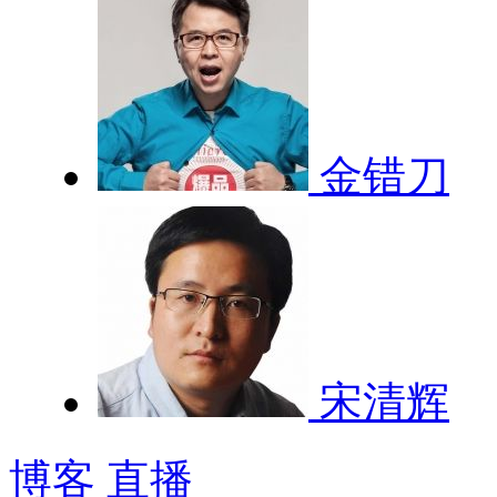
金错刀
宋清辉
博客
直播