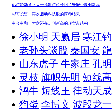
热点轮动意义大于指数点位
长阳拉升能否屡创新高
彬哥投资：再次启动科技股的两种结果
中金中和：大盘还在走创新高的顶背离结构！
徐小明
天赢居
寒江钓
老孙头谈股
秦国安
龍
山东虎子
牛家庄
孔明
灵枝
旗帜先明
短线高
鸿牛
短线王
律动天成
狗蛋
李博文
波段龙一