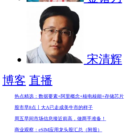
宋清辉
博客
直播
热点精选：数据要素+阿里概念+核电核能+存储芯片
股市早8点丨大A已走成美牛市的样子
周五早间市场信息
接近前高，做两手准备！
商业观察：eSIM应用龙头股汇总（附股）