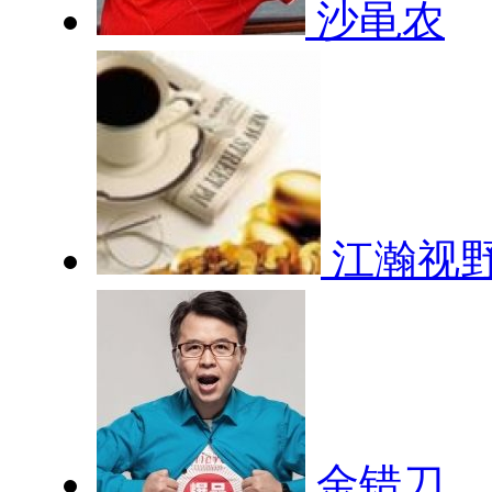
沙黾农
江瀚视
金错刀