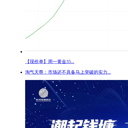
【现价单】周一黄金35...
淘气天尊：市场还不具备马上突破的实力...