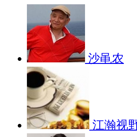
沙黾农
江瀚视