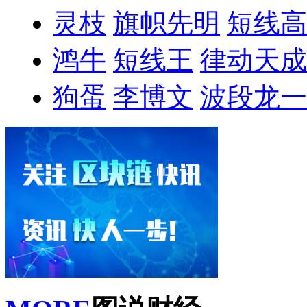
灵枝
旗帜先明
短线高
鸿牛
短线王
律动天成
狗蛋
李博文
波段龙一