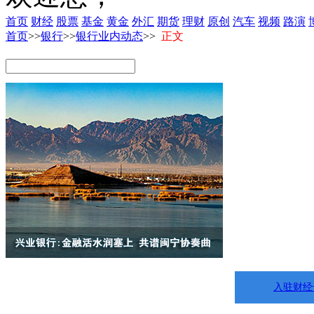
首页
财经
股票
基金
黄金
外汇
期货
理财
原创
汽车
视频
路演
首页
>>
银行
>>
银行业内动态
>>
正文
入驻财经