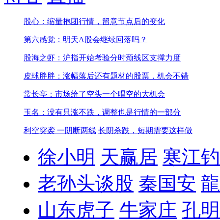
股心：缩量抱团行情，留意节点后的变化
第六感觉：明天A股会继续回落吗？
股海之虾：沪指开始考验分时颈线区支撑力度
皮球胖胖：涨幅落后还有题材的股票，机会不错
常长亭：市场给了空头一个唱空的大机会
玉名：没有只涨不跌，调整也是行情的一部分
利空突袭 一阴断两线
长阴杀跌，短期需要这样做
徐小明
天赢居
寒江钓
老孙头谈股
秦国安
龍
山东虎子
牛家庄
孔明