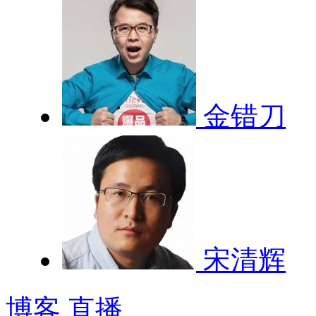
金错刀
宋清辉
博客
直播