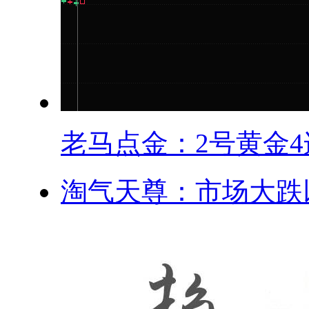
老马点金：2号黄金4连
淘气天尊：市场大跌以