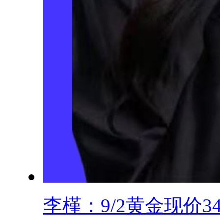
李槿：9/2黄金现价347