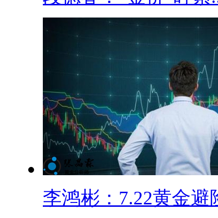
李鸿彬：7.22黄金避险.