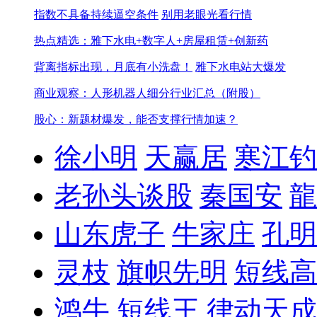
指数不具备持续逼空条件
别用老眼光看行情
热点精选：雅下水电+数字人+房屋租赁+创新药
背离指标出现，月底有小洗盘！
雅下水电站大爆发
商业观察：人形机器人细分行业汇总（附股）
股心：新题材爆发，能否支撑行情加速？
徐小明
天赢居
寒江钓
老孙头谈股
秦国安
龍
山东虎子
牛家庄
孔明
灵枝
旗帜先明
短线高
鸿牛
短线王
律动天成