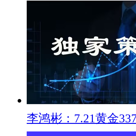
李鸿彬：7.21黄金3375