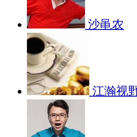
沙黾农
江瀚视