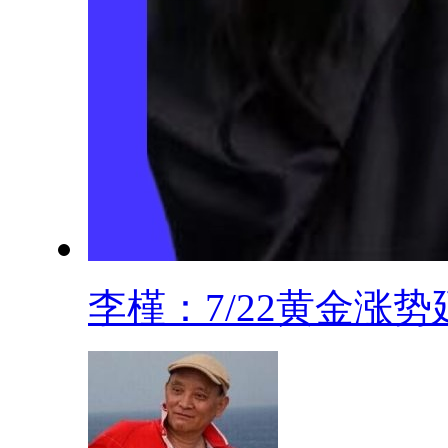
李槿：7/22黄金涨势延.