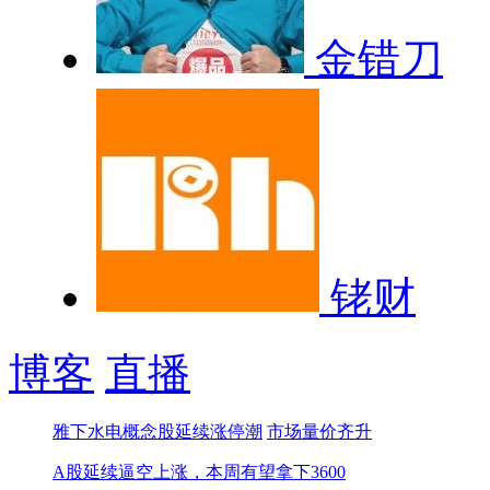
金错刀
铑财
博客
直播
雅下水电概念股延续涨停潮
市场量价齐升
A股延续逼空上涨，本周有望拿下3600