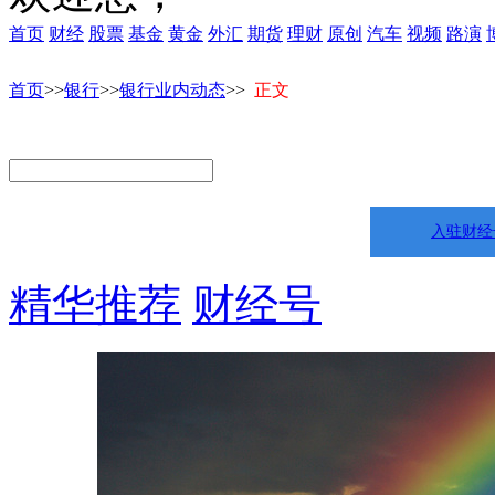
首页
财经
股票
基金
黄金
外汇
期货
理财
原创
汽车
视频
路演
首页
>>
银行
>>
银行业内动态
>>
正文
入驻财经
精华推荐
财经号