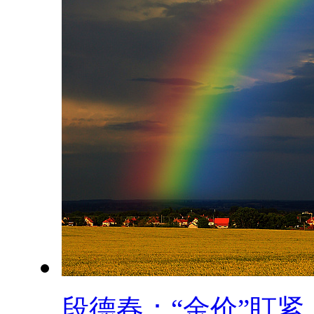
段德春：“金价”盯紧..