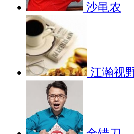
沙黾农
江瀚视
金错刀