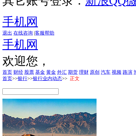
其它账号登录：
新浪
QQ
手机网
退出
在线咨询
|
客服帮助
手机网
欢迎您，
首页
财经
股票
基金
黄金
外汇
期货
理财
原创
汽车
视频
路演
首页
>>
银行
>>
银行业内动态
>>
正文