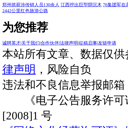
郑州抓获涉传销人员130余人
江西挖出巨型阴沉木
76集团军在
2442公里红色旅游公路
为您推荐
诚聘英才
|
关于我们
|
合作伙伴
|
法律声明
|
征稿启事
|
友链申请
本站所有文章、数据仅供
律声明
，风险自负
违法和不良信息举报邮箱
《电子公告服务许可证
[2008]1 号