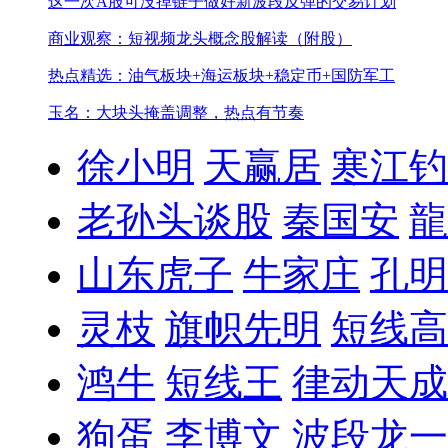
这一次A股可没掉链子
做好新波段反弹的交易计划
商业观察：短视频龙头概念股解读（附股）
热点精选：油气板块+海运板块+稳定币+国防军工
玉名：大块头掩盖调整，热点有节奏
徐小明
天赢居
寒江钓
老孙头谈股
秦国安
龍
山东虎子
牛家庄
孔明
灵枝
旗帜先明
短线高
鸿牛
短线王
律动天成
狗蛋
李博文
波段龙一