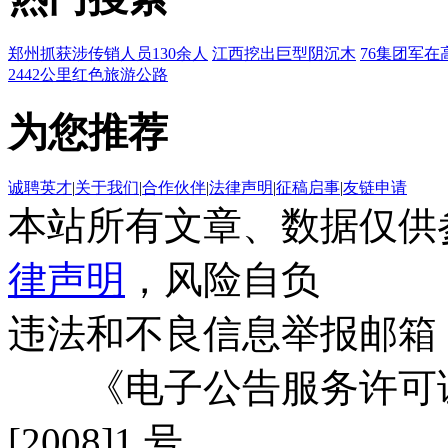
郑州抓获涉传销人员130余人
江西挖出巨型阴沉木
76集团军在
2442公里红色旅游公路
为您推荐
诚聘英才
|
关于我们
|
合作伙伴
|
法律声明
|
征稿启事
|
友链申请
本站所有文章、数据仅供
律声明
，风险自负
违法和不良信息举报邮箱
《电子公告服务许可证
[2008]1 号