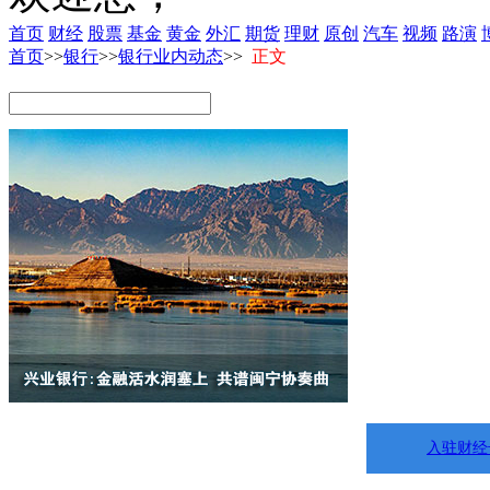
首页
财经
股票
基金
黄金
外汇
期货
理财
原创
汽车
视频
路演
首页
>>
银行
>>
银行业内动态
>>
正文
入驻财经