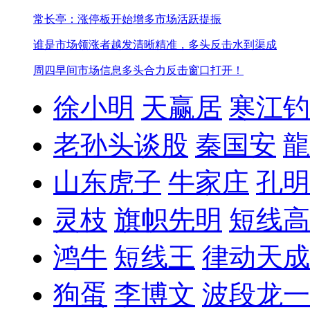
常长亭：涨停板开始增多市场活跃提振
谁是市场领涨者越发清晰
精准，多头反击水到渠成
周四早间市场信息
多头合力反击窗口打开！
徐小明
天赢居
寒江钓
老孙头谈股
秦国安
龍
山东虎子
牛家庄
孔明
灵枝
旗帜先明
短线高
鸿牛
短线王
律动天成
狗蛋
李博文
波段龙一