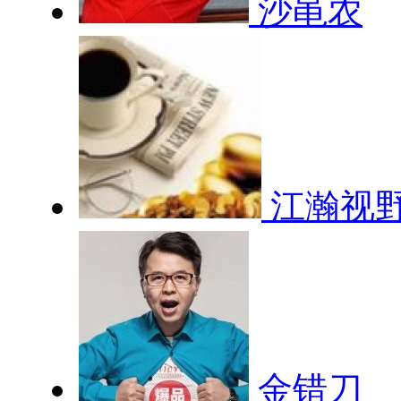
沙黾农
江瀚视
金错刀