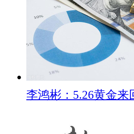
李鸿彬：5.26黄金来回.