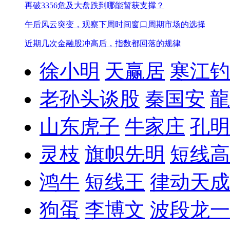
再破3356危及大盘跌到哪能暂获支撑？
午后风云突变，观察下周时间窗口周期市场的选择
近期几次金融股冲高后，指数都回落的规律
徐小明
天赢居
寒江钓
老孙头谈股
秦国安
龍
山东虎子
牛家庄
孔明
灵枝
旗帜先明
短线高
鸿牛
短线王
律动天成
狗蛋
李博文
波段龙一