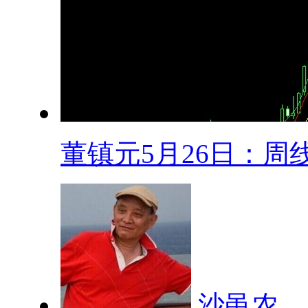
董镇元5月26日：周线.
沙黾农