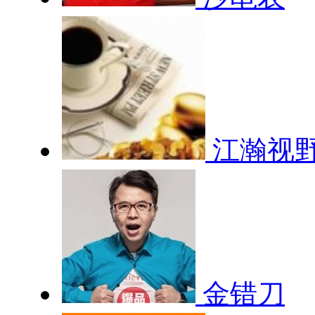
江瀚视
金错刀