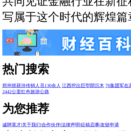
共同见证金融行业在新征
写属于这个时代的辉煌篇
热门搜索
郑州抓获涉传销人员130余人
江西挖出巨型阴沉木
76集团军在
2442公里红色旅游公路
为您推荐
诚聘英才
|
关于我们
|
合作伙伴
|
法律声明
|
征稿启事
|
友链申请