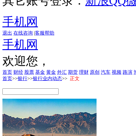
其它账号登录：
新浪
QQ
手机网
退出
在线咨询
|
客服帮助
手机网
欢迎您，
首页
财经
股票
基金
黄金
外汇
期货
理财
原创
汽车
视频
路演
首页
>>
银行
>>
银行业内动态
>>
正文