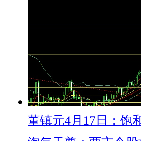
董镇元4月17日：饱和.