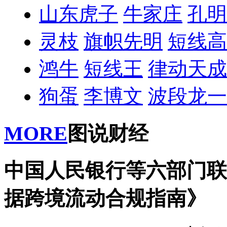
山东虎子
牛家庄
孔明
灵枝
旗帜先明
短线高
鸿牛
短线王
律动天成
狗蛋
李博文
波段龙一
MORE
图说财经
中国人民银行等六部门联
据跨境流动合规指南》