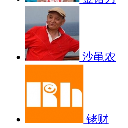
沙黾农
铑财