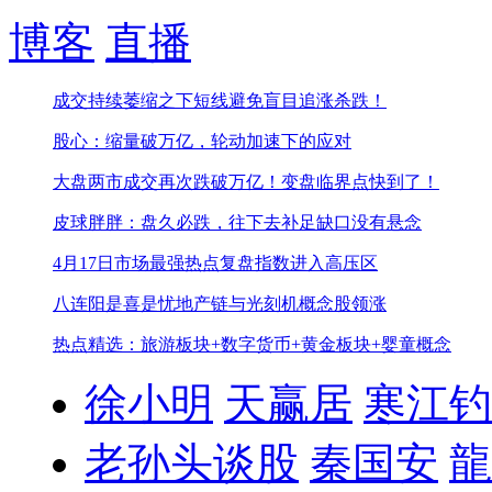
博客
直播
成交持续萎缩之下短线避免盲目追涨杀跌！
股心：缩量破万亿，轮动加速下的应对
大盘两市成交再次跌破万亿！
变盘临界点快到了！
皮球胖胖：盘久必跌，往下去补足缺口没有悬念
4月17日市场最强热点复盘
指数进入高压区
八连阳是喜是忧
地产链与光刻机概念股领涨
热点精选：旅游板块+数字货币+黄金板块+婴童概念
徐小明
天赢居
寒江钓
老孙头谈股
秦国安
龍