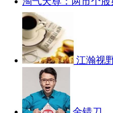
淘气天尊：两市个股如
江瀚视
金错刀