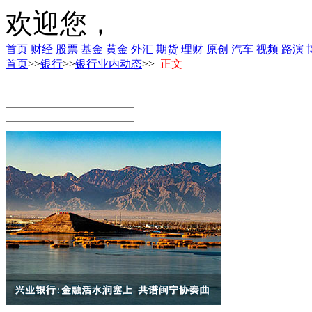
欢迎您，
首页
财经
股票
基金
黄金
外汇
期货
理财
原创
汽车
视频
路演
首页
>>
银行
>>
银行业内动态
>>
正文