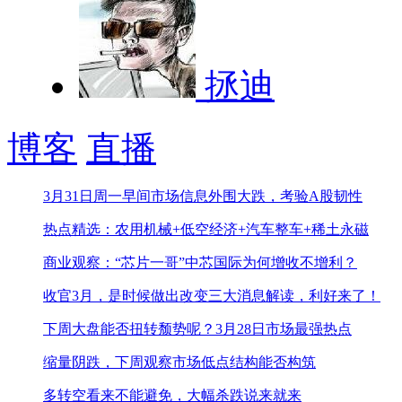
拯迪
博客
直播
3月31日周一早间市场信息
外围大跌，考验A股韧性
热点精选：农用机械+低空经济+汽车整车+稀土永磁
商业观察：“芯片一哥”中芯国际为何增收不增利？
收官3月，是时候做出改变
三大消息解读，利好来了！
下周大盘能否扭转颓势呢？
3月28日市场最强热点
缩量阴跌，下周观察市场低点结构能否构筑
多转空看来不能避免，大幅杀跌说来就来