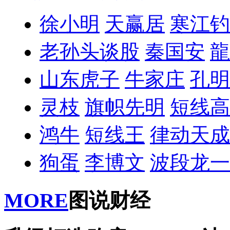
徐小明
天赢居
寒江钓
老孙头谈股
秦国安
龍
山东虎子
牛家庄
孔明
灵枝
旗帜先明
短线高
鸿牛
短线王
律动天成
狗蛋
李博文
波段龙一
MORE
图说财经