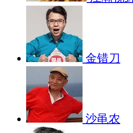
金错刀
沙黾农