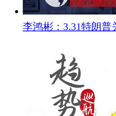
李鸿彬：3.31特朗普关.